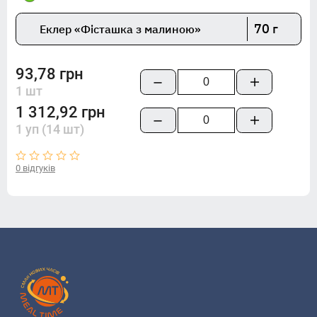
70 г
Еклер «Фісташка з малиною»
93,78 грн
1 шт
1 312,92 грн
1 уп (14 шт)
0 відгуків