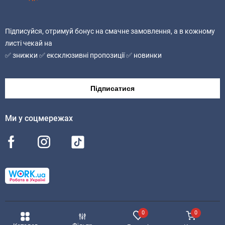
Підписуйся, отримуй бонус на смачне замовлення, а в кожному
листі чекай на
✅ знижки ✅ ексклюзивні пропозиції ✅ новинки
Підписатися
Ми у соцмережах
0
0
© 2026 MealTime
Мапа сайту