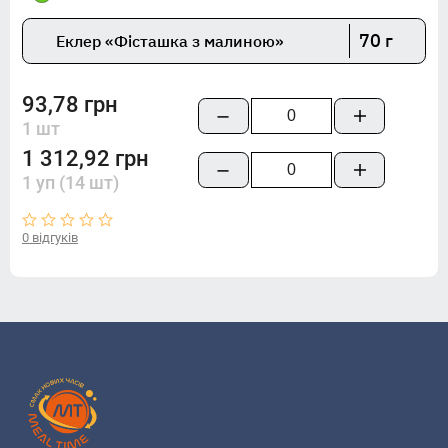
70 г
Еклер «Фісташка з малиною»
93,78 грн
1 шт
1 312,92 грн
1 уп (14 шт)
0 відгуків