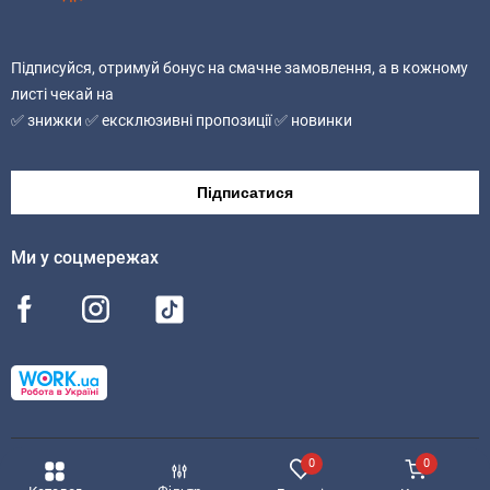
Підписуйся, отримуй бонус на смачне замовлення, а в кожному
листі чекай на
✅ знижки ✅ ексклюзивні пропозиції ✅ новинки
Підписатися
Ми у соцмережах
0
0
© 2026 MealTime
Мапа сайту