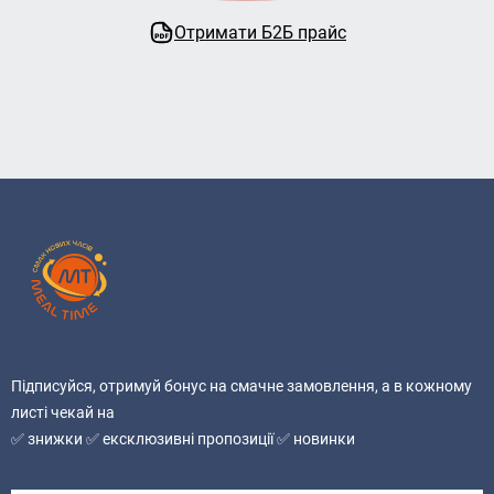
Отримати Б2Б прайс
Підписуйся, отримуй бонус на смачне замовлення, а в кожному
листі чекай на
✅ знижки ✅ ексклюзивні пропозиції ✅ новинки