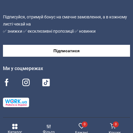
Підписуйся, отримуй бонус на смачне замовлення, а в кожному
листі чекай на
✅ знижки ✅ ексклюзивні пропозиції ✅ новинки
Підписатися
Ми у соцмережах
0
0
© 2026 MealTime
Мапа сайту
Каталог
Фільтр
Бажані
Кошик