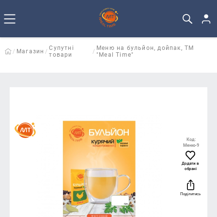
Супутні
Меню на бульйон, дойпак, TM
Магазин
товари
"Meal Time"
Код:
Меню-9
Додати в
обрані
Поділитись