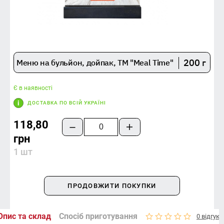
200 г
Меню на бульйон, дойпак, TM "Meal Time"
Є в наявності
ДОСТАВКА ПО ВСІЙ УКРАЇНІ
118,80
грн
1 шт
ПРОДОВЖИТИ ПОКУПКИ
Опис та склад
Спосіб приготування
0 відгукі