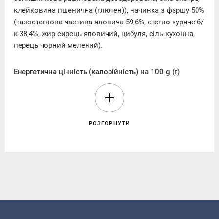
клейковина пшенична (глютен)), начинка з фаршу 50%
(тазостегнова частина яловича 59,6%, стегно куряче б/
к 38,4%, жир-сирець яловичий, цибуля, сіль кухонна,
перець чорний мелений).
Енергетична цінність (калорійність) на 100 g (г)
продукту:
1031,03 kJ/кДж (246,4 kcal/ккал).
Поживна( харчова) цінність в 100 g (г) продукту:
жири – 7,40 g(г), у тому числі насичені – 0,39 g(г);
РОЗГОРНУТИ
вуглеводи – 30,07 g(г), у тому числі цукри –1,52 g(г);
білки – 14,90 g(г); сіль – 0,04 g(г).
Алергени:
продукт містить глютен. Може містити сліди
молочних та яєчних продуктів, риби, горіхів, арахісу,
насіння кунжуту, селери, гірчиці, соєвих продуктів.