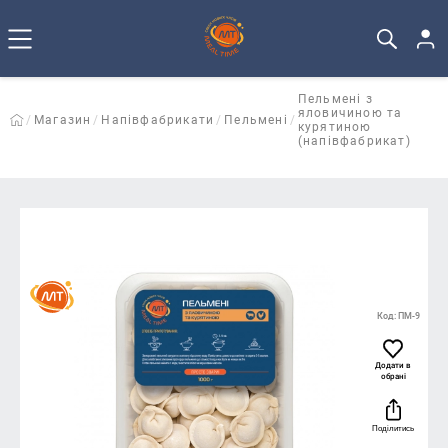
Пельмені з
яловичиною та
Магазин
Напівфабрикати
Пельмені
курятиною
(напівфабрикат)
Код: ПМ-9
Додати в
обрані
Поділитись