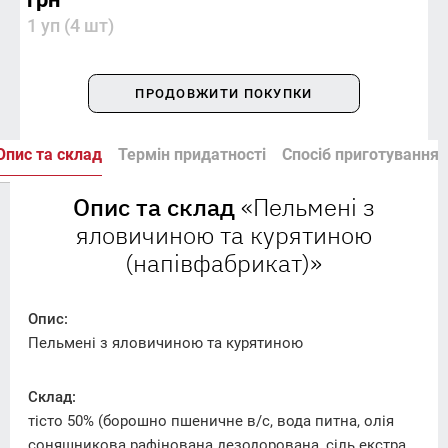
1 уп (4 шт)
ПРОДОВЖИТИ ПОКУПКИ
Опис та склад
Термін придатності
Спосіб приготування
Опис та склад
«Пельмені з
яловичиною та курятиною
(напівфабрикат)»
Опис:
Пельмені з яловичиною та курятиною
Склад:
тісто 50% (борошно пшеничне в/с, вода питна, олія
соняшникова рафінована дезодорована, сіль екстра,