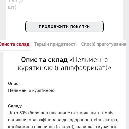
1 уп (4 
шт)
ПРОДОВЖИТИ ПОКУПКИ
Опис та склад
Термін придатності
Спосіб приготування
Опис та склад
«Пельмені з
курятиною (напівфабрикат)»
Опис:
Пельмені з курятиною
Склад:
тісто 50% (борошно пшеничне в/с, вода питна, олія
соняшникова рафінована дезодорована, сіль екстра,
клейковина пшенична (глютен)), начинка з курячого