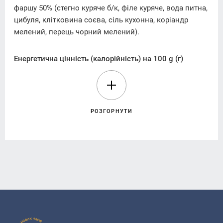
фаршу 50% (стегно куряче б/к, філе куряче, вода питна,
цибуля, клітковина соєва, сіль кухонна, коріандр
мелений, перець чорний мелений).
Енергетична цінність (калорійність) на 100 g (г)
продукту:
942,31 kJ/кДж (225,2 kcal/ккал).
Поживна( харчова) цінність в 100 g (г) продукту
:
жири – 3,33 g(г), у тому числі насичені – 0,63 g(г);
РОЗГОРНУТИ
вуглеводи – 32,30 g(г), у тому числі цукри –1,59 g(г);
білки – 15,83 g(г); сіль – 0,03 g(г).
Алергени:
продукт містить глютен. Може містити сліди
молочних та яєчних продуктів, риби, горіхів, арахісу,
насіння кунжуту, селери, гірчиці, соєвих продуктів.
Без ГМО