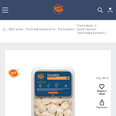
Пельмені з
Магазин
Напівфабрикати
Пельмені
курятиною
(напівфабрикат)
Код: ПМ-12
Додати в
обрані
Поділитись