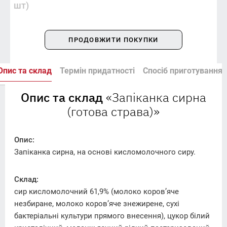
шт)
ПРОДОВЖИТИ ПОКУПКИ
Опис та склад
Термін придатності
Спосіб приготування
Опис та склад
«Запіканка сирна
(готова страва)»
Опис:
Запіканка сирна, на основі кисломолочного сиру.
Склад:
сир кисломолочний 61,9% (молоко коров’яче
незбиране, молоко коров’яче знежирене, сухі
бактеріальні культури прямого внесення), цукор білий