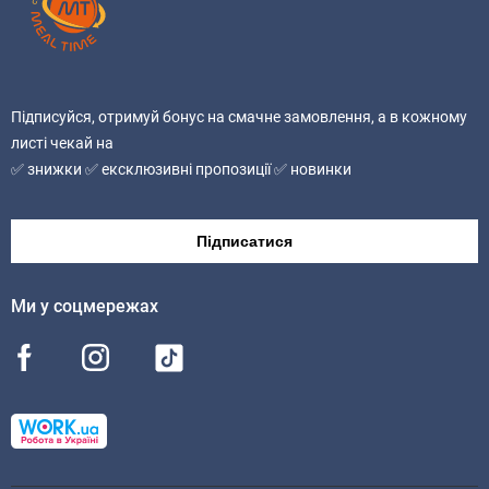
білки – 11,72 g(г); сіль – 0,05 g(г).
Алергени:
Продукт містить молочні продукти, яйця та глютен.
Підписуйся, отримуй бонус на смачне замовлення, а в кожному
Може містити сліди горіхів, арахісу, насіння кунжуту,
листі чекай на
селери, гірчиці.
✅ знижки ✅ ексклюзивні пропозиції ✅ новинки
Без ГМО.
Підписатися
Ми у соцмережах