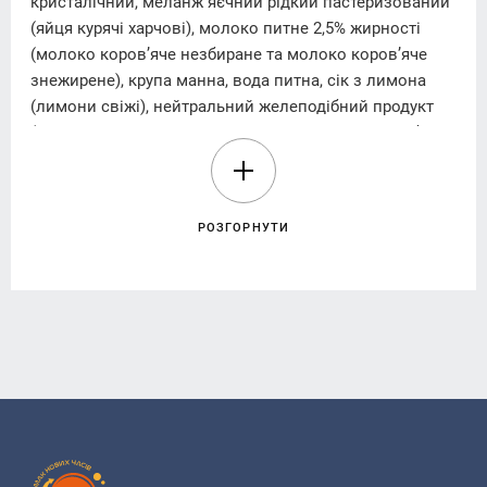
кристалічний, меланж яєчний рідкий пастеризований
(яйця курячі харчові), молоко питне 2,5% жирності
(молоко коров’яче незбиране та молоко коров’яче
знежирене), крупа манна, вода питна, сік з лимона
(лимони свіжі), нейтральний желеподібний продукт
(глюкозно-фруктозний сироп, вода питна, цукор білий
кристалічний, желюючий агент - пектин,
вологоутримуючий агент - пірофосфат натрію,
регулятор кислотності - кислота лимонна, консервант
РОЗГОРНУТИ
- сорбат натрію), цукор з ароматом ванілі (цукор білий
кристалічний, ароматизатори «Етилванілін», «Ваніль»),
сіль кухонна.
Енергетична цінність (калорійність) на 100 g(г)
продукту:
740,38 kJ /кДж (177,0 kcal/ккал).
Поживна (харчова) цінність на 100 g(г) продукту:
жири – 6,63 g(г), у тому числі насичені – 4,05 g(г);
вуглеводи – 17,61 g(г), у тому числі цукри – 12,65 g(г);