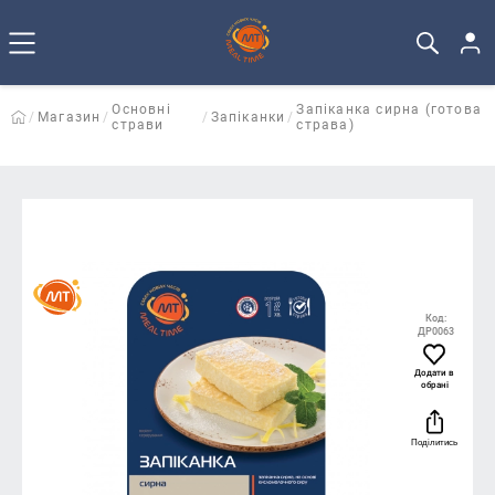
Основні
Запіканка сирна (готова
Магазин
Запіканки
страви
страва)
Код:
ДР0063
Додати в
обрані
Поділитись