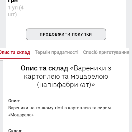
1 уп (4 
шт)
ПРОДОВЖИТИ ПОКУПКИ
Опис та склад
Термін придатності
Спосіб приготування
Опис та склад
«Вареники з
картоплею та моцарелою
(напівфабрикат)»
Опис:
Вареники на тонкому тісті з картоплею та сиром
«Моцарела»
Склад: