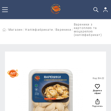
Вареники з
картоплею та
Магазин
Напівфабрикати
Вареники
моцарелою
(напівфабрикат)
Код: ВА-22
Додати в
обрані
Поділитись