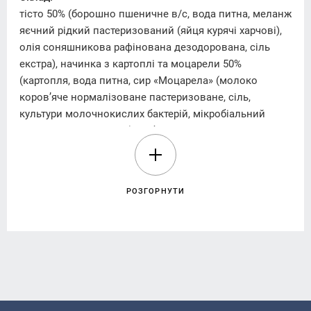
тісто 50% (борошно пшеничне в/с, вода питна, меланж
яєчний рідкий пастеризований (яйця курячі харчові),
олія соняшникова рафінована дезодорована, сіль
екстра), начинка з картоплі та моцарели 50%
(картопля, вода питна, сир «Моцарела» (молоко
коров’яче нормалізоване пастеризоване, сіль,
культури молочнокислих бактерій, мікробіальний
ферментний препарат), цибуля ріпчаста, олія
соняшникова рафінована дезодорована, сіль екстра).
Енергетична цінність (калорійність) на 100 g (г)
РОЗГОРНУТИ
продукту:
912,56 kJ/кДж (218,1 kcal/ккал).
Поживна( харчова) цінність в 100 g (г) продукту:
жири – 4,99 g(г), у тому числі насичені – 0,47 g(г);
вуглеводи – 36,30 g(г), у тому числі цукри –1,18 g(г);
білки – 6,98 g(г); сіль – 0,03 g(г).