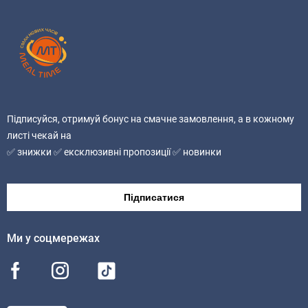
Алергени:
продукт містить молочні продукти, яєчні продукти та
глютен. Може містити сліди риби, горіхів, арахісу,
насіння кунжуту, селери, гірчиці, соєвих продуктів.
Без ГМО
Підписуйся, отримуй бонус на смачне замовлення, а в кожному
листі чекай на
✅ знижки ✅ ексклюзивні пропозиції ✅ новинки
Підписатися
Ми у соцмережах