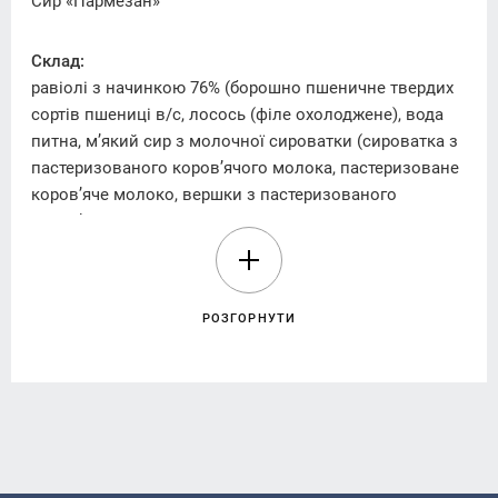
Сир «Пармезан»
Склад:
равіолі з начинкою 76% (борошно пшеничне твердих
сортів пшениці в/с, лосось (філе охолоджене), вода
питна, м’який сир з молочної сироватки (сироватка з
пастеризованого коров’ячого молока, пастеризоване
коров’яче молоко, вершки з пастеризованого
коров’ячого молока, регулятор кислотності: лимонна
кислота), жовток яєчний (суміш яєчна рідка
пастеризована), вершки 33% жиру (вершки з
коров’ячого молока), шпинат свіжоморожений, олія
РОЗГОРНУТИ
оливкова Extra Virgin, сіль, лимони, часник, перець
чорний мелений), вершковий соус 20% (вершки 33%
жиру (вершки з коров’ячого молока), сир
напівтвердий з пліснявою (пастеризоване молоко,
харчова сіль, хлорид кальцію, бактеріальний препарат
мезофільних і термофільних молочнокислих бактерій,
ферментний препарат мікробного походження для