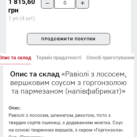
1 815,60
грн
1 уп (4 шт)
ПРОДОВЖИТИ ПОКУПКИ
Опис та склад
Термін придатності
Спосіб приготування
Опис та склад
«Равіолі з лососем,
вершковим соусом з горгонзолою
та пармезаном (напівфабрикат)»
Опис:
Равіолі з лососем, шпинатом, рикотою, тісто з
твердих сортів пшениці, з додаванням жовтка. Соус
на основі тваринних вершків, з сиром «Горгонзола».