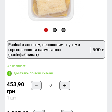
Равіолі з лососем, вершковим соусом з
500 г
горгонзолою та пармезаном
(напівфабрикат)
Є в наявності
ДОСТАВКА ПО ВСІЙ УКРАЇНІ
453,90
грн
1 шт