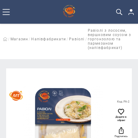
Равіолі з лососем,
вершковим соусом з
Магазин
Напівфабрикати
Равіолі
горгонзолою та
пармезаном
(напівфабрикат)
Код: РА-2
Додати в
обрані
Поділитись