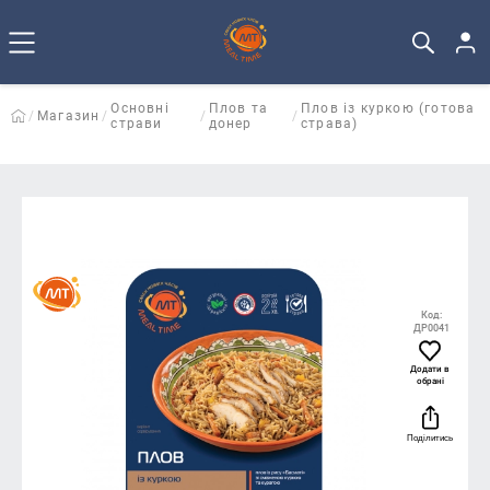
Основні
Плов та
Плов із куркою (готова
Магазин
страви
донер
страва)
Код:
ДР0041
Додати в
обрані
Поділитись