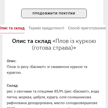
ПРОДОВЖИТИ ПОКУПКИ
Опис та склад
Термін придатності
Спосіб приготування
Опис та склад
«Плов із куркою
(готова страва)»
Опис:
Плов із рису «Басматі» зі смаженою куркою та
курагою.
Склад:
рис з овочами та спеціями 85,9% (рис «Басматі», вода
питна, морква, цибуля, курага, олія соняшникова
рафінована дезодорована, масло солодковершкове