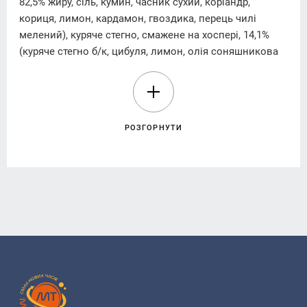
82,5% жиру, сіль, кумин, часник сухий, коріандр,
кориця, лимон, кардамон, гвоздика, перець чилі
мелений), куряче стегно, смажене на хоспері, 14,1%
(куряче стегно б/к, цибуля, лимон, олія соняшникова
рафінована дезодорована, сіль, коріандр мелений,
перець чорний мелений).
Енергетична цінність (калорійність) на 100 g (г)
РОЗГОРНУТИ
продукту:
920,25 kJ/кДж (219,9 kcal/ккал).
Поживна (харчова) цінність на 100 g (г) продукту:
Жири – 11,46 g(г), в тому числі насичені –2,84 g(г),
вуглеводи – 22,7 g(г), в тому числі цукри – 1,87 g(г),
білки – 6,50 g(г), сіль – 0,03 g(г)
Алергени:
продукт містить молочні продукти. Може містити
сліди глютену, риби, яєчних продуктів, горіхів, арахісу,
насіння кунжуту, селери, гірчиці, соєвих продуктів.