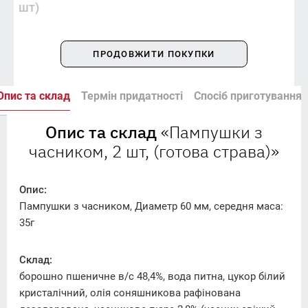
шт)
ПРОДОВЖИТИ ПОКУПКИ
Опис та склад
Термін придатності
Спосіб приготування
Опис та склад
«Пампушки з
часником, 2 шт, (готова страва)»
Опис:
Пампушки з часником, Диаметр 60 мм, середня маса:
35г
Склад:
борошно пшеничне в/с 48,4%, вода питна, цукор білий
кристалічний, олія соняшникова рафінована