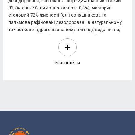
дезодорована, часникове пюре 2,8% (часник свіжий
91,7%, сіль 7%, лимонна кислота 0,3%), маргарин
столовий 72% жирності (олії соняшникова та
пальмова рафіновані дезодоровані, в натуральному
та частково гідрогенізованому вигляді, вода питна,
сіль, емульгатори (Е471, лецитин соєвий), консервант
кислота сорбінова, ароматизатор «Масло», регулятор
кислотності кислота молочна, барвник бета-каротин),
дріжджі пресовані хлібопекарські, меланж яєчний
РОЗГОРНУТИ
рідкий пастеризований (яйця курячі харчові,
консервант сорбат калію, регулятор кислотності
кислота лимонна), сіль, поліпшувач хлібопекарський
(пшеничне борошно, декстроза, емульгатор Е481
(натрію стероїл-2-лактилат), соєве борошно, засіб
обробки борошна аскорбінова кислота, ферменти),
молоко питне ультрапастеризоване 2,5% жиру
(молоко коров’яче незбиране та молоко коров’яче
знежирене).