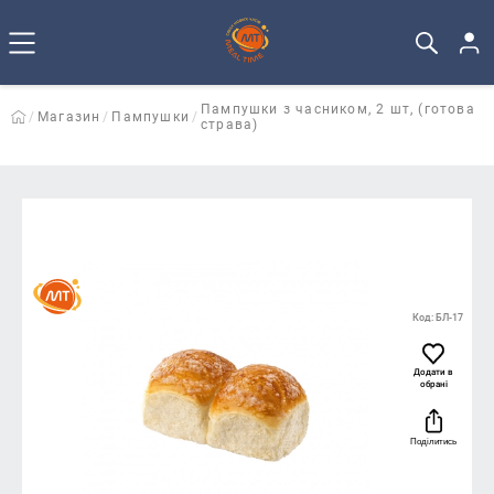
Пампушки з часником, 2 шт, (готова
Магазин
Пампушки
страва)
Код: БЛ-17
Додати в
обрані
Поділитись