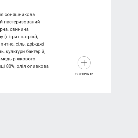
лія соняшникова
кий пастеризований
ирна, свинина
 (нітрит натрію),
 питна, сіль, дріжджі
ь, культури бактерій,
камедь ріжкового
ці 80%, олія оливкова
РОЗГОРНУТИ
укри – 0,45 g(г); білки –