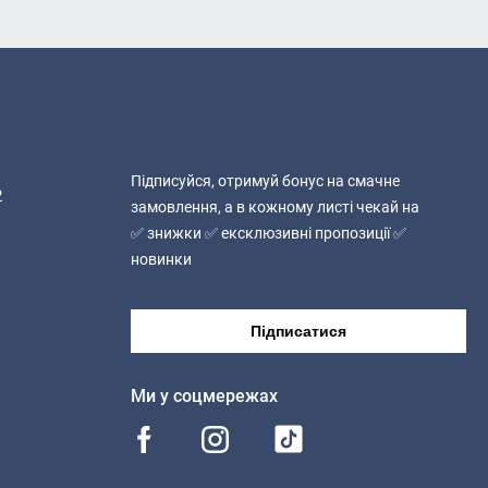
у, насіння кунжуту,
Підписуйся, отримуй бонус на смачне
2
замовлення, а в кожному листі чекай на
✅ знижки ✅ ексклюзивні пропозиції ✅
новинки
Підписатися
Ми у соцмережах