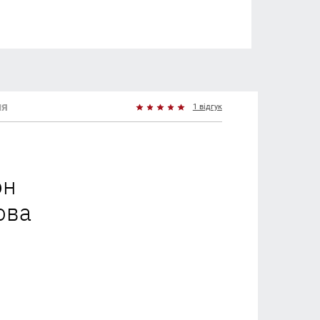
ня
1 відгук
он
ова