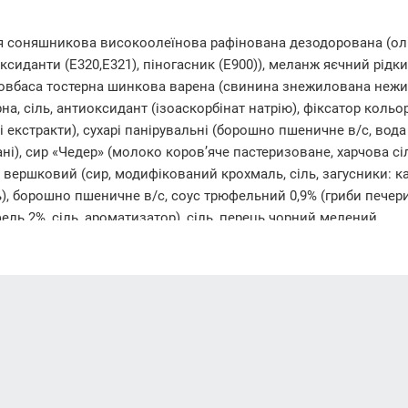
лія соняшникова високоолеїнова рафінована дезодорована (о
ксиданти (Е320,Е321), піногасник (Е900)), меланж яєчний рід
, ковбаса тостерна шинкова варена (свинина знежилована неж
, сіль, антиоксидант (ізоаскорбінат натрію), фіксатор кольору
ні екстракти), сухарі панірувальні (борошно пшеничне в/с, вода
ні), сир «Чедер» (молоко коров’яче пастеризоване, харчова сіл
р вершковий (сир, модифікований крохмаль, сіль, загусники: 
ь), борошно пшеничне в/с, соус трюфельний 0,9% (гриби печери
юфель 2%, сіль, ароматизатор), сіль, перець чорний мелений.
алорійність) на 100 g (г) продукту:
cal/ккал)
ість в 100 g (г) продукту:
у числі насичені – 4,02 g(г); вуглеводи – 5,49 g(г), у тому числі ц
).