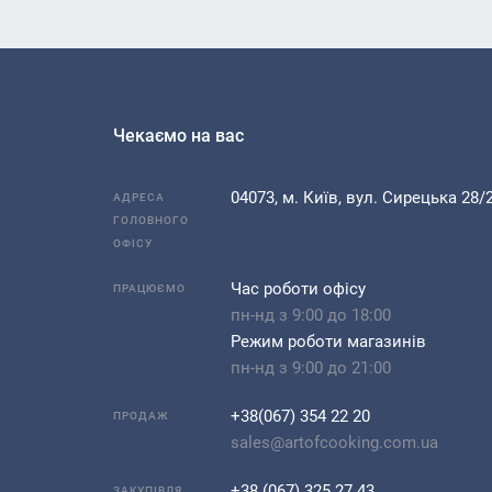
 яєчні та молочні продукти. Може містити сліди горіхів, арахіс
соєвих продуктів.
Чекаємо на вас
04073, м. Київ, вул. Сирецька 28/
АДРЕСА
ГОЛОВНОГО
ОФІСУ
Час роботи офісу
ПРАЦЮЄМО
пн-нд з 9:00 до 18:00
Режим роботи магазинів
пн-нд з 9:00 до 21:00
+38(067) 354 22 20
ПРОДАЖ
sales@artofcooking.com.ua
+38 (067) 325 27 43
ЗАКУПІВЛЯ