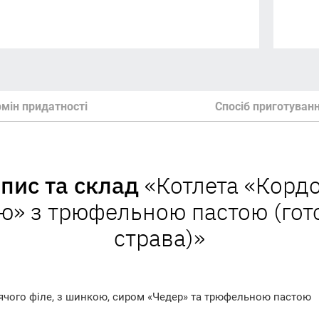
мін придатності
Спосіб приготуван
пис та склад
«Котлета «Корд
ю» з трюфельною пастою (гот
страва)»
рячого філе, з шинкою, сиром «Чедер» та трюфельною пастою