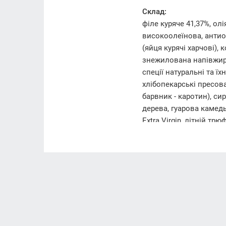
Склад:
філе куряче 41,37%, о
високоолеїнова, антио
(яйця курячі харчові)
знежилована напівжирна
спеції натуральні та їх
хлібопекарські пресова
барвник - каротин), си
дерева, гуарова камед
Extra Virgin, літній тр
Енергетична цінність (к
1202,01 kJ/кДж (287,3 k
Поживна (харчова) цінн
жири – 22,97 g(г), у том
14,65 g(г); сіль – 0,27 g(г
Алергени: