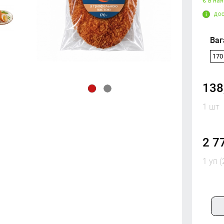
Є в ная
ДОС
Ваг
170 
138
1 шт
2 7
1 уп 