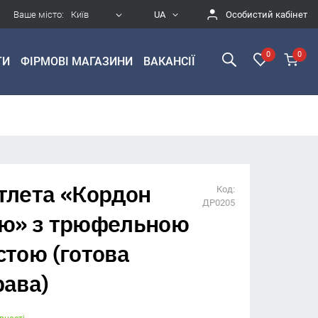
Ваше місто:
Особистий кабінет
Київ
UA
0
0
ТИ
ФІРМОВІ МАГАЗИНИ
ВАКАНСІЇ
тлета «Кордон
Код:
ДР0205
ю» з трюфельною
стою (готова
рава)