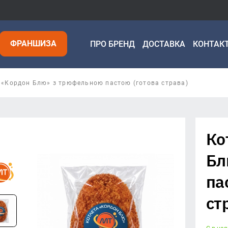
ФРАНШИЗА
ПРО БРЕНД
ДОСТАВКА
КОНТАК
 «Кордон Блю» з трюфельною пастою (готова страва)
Ко
Бл
па
ст