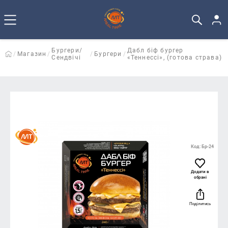
Бургери/
Дабл біф бургер
Магазин
Бургери
Сендвічі
«Теннессі», (готова страва)
Код: Бр-24
Додати в
обрані
Поділитись