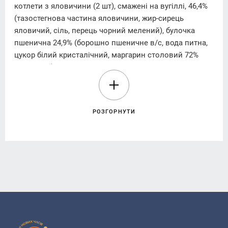
котлети з яловичини (2 шт), смажені на вугіллі, 46,4%
(тазостегнова частина яловичини, жир-сирець
яловичий, сіль, перець чорний мелений), булочка
пшенична 24,9% (борошно пшеничне в/с, вода питна,
цукор білий кристалічний, маргарин столовий 72%
жирності (олії соняшникова та пальмова рафіновані
дезодоровані, в натуральному та частково
гідрогенізованому вигляді, вода питна, сіль,
емульгатори (Е471, лецитин соєвий), консервант -
РОЗГОРНУТИ
кислота сорбінова, ароматизатор «Масло», регулятор
кислотності - кислота молочна, барвник - бета-
каротин), дріжджі пресовані хлібопекарські, меланж
яєчний рідкий пастеризований (яйця курячі харчові,
консервант - сорбат калію, регулятор кислотності -
кислота лимонна), поліпшувач хлібопекарський
(пшеничне борошно, декстроза, емульгатор Е481
(натрію стероїл-2-лактилат), соєве борошно, засіб
обробки борошна - аскорбінова кислота, ферменти),
сіль, молоко питне ультрапастеризоване 2,5% жиру