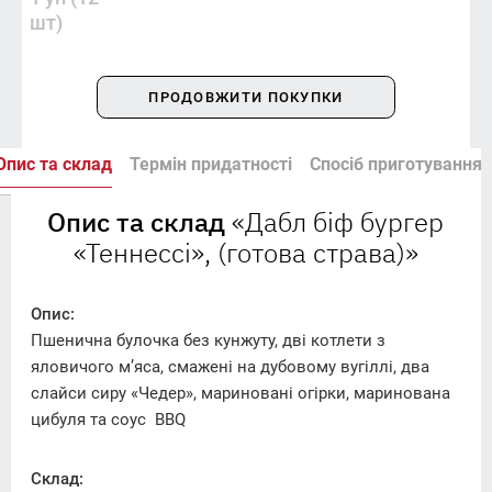
шт)
ПРОДОВЖИТИ ПОКУПКИ
Опис та склад
Термін придатності
Спосіб приготування
Опис та склад
«Дабл біф бургер
«Теннессі», (готова страва)»
Опис:
Пшенична булочка без кунжуту, дві котлети з
яловичого мʼяса, смажені на дубовому вугіллі, два
слайси сиру «Чедер», мариновані огірки, маринована
цибуля та соус BBQ
Склад: