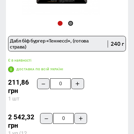
Дабл біф бургер «Теннессі», (готова
240 г
страва)
Є в наявності
ДОСТАВКА ПО ВСІЙ УКРАЇНІ
211,86
грн
1 шт
2 542,32
грн
1 уп (12 