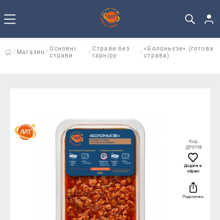
Основні
Страви без
«Болоньєзе» (готова
Магазин
страви
гарніру
страва)
Код:
ДР0198
Додати в
обрані
Поділитись