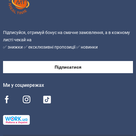
продукт містить селеру. Може містити сліди яєчних,
молочних, соєвих продуктів, риби, горіхів, арахісу,
насіння кунжуту, глютен, гірчиці.
Підписуйся, отримуй бонус на смачне замовлення, а в кожному
Без ГМО
листі чекай на
✅ знижки ✅ ексклюзивні пропозиції ✅ новинки
Підписатися
Ми у соцмережах