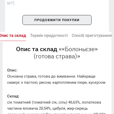
шт)
ПРОДОВЖИТИ ПОКУПКИ
Опис та склад
Термін придатності
Спосіб приготування
Опис та склад
««Болоньєзе»
(готова страва)»
Опис:
Основна страва, готова до вживання. Найкраще
смакує з пастою, рисом, картопляним пюре, кускусом
Склад:
сік томатний (томатний сік, сіль) 46,63%, лопаткова
частина яловича 20,54%, цибуля, жир-сирець