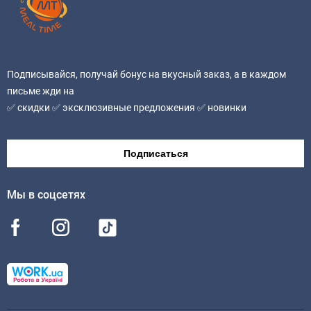
кукурузный, регулятор кислотности: уксусная кислота,
уксус спиртовой, дрожжевой экстракт, усилители
вкуса и аромата: глутамат натрия, гуанилант натрия и
натрия консерват; камедь, камедь тара; имбирь
молотый, экстракт красного перца); молочная
Подписывайся, получай бонус на вкусный заказ, а в каждом
сыворотка (молоко), молочный белок (казеин), соль,
письме жди на
регулятор кислотности – лимонная кислота,
✅ скидки ✅ эксклюзивные предложения ✅ новинки
консервант – сорбиновая кислота, краситель –
экстракт паприки, разрыхлитель – подсолнечный
Подписаться
лецитин), помидоры.
Мы в соцсетях
Энергетическая ценность (калорийность) на 100 г (г)
продукта:
1159,05 kJ /кДж (277,0 ккал)
Питательная (пищевая) ценность на 100 g(г)
продукта:
жиры – 19,33 g(г), в том числе насыщенные – 2,37 g(г);