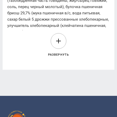
(тазобедренная часть говядины, жир-сырец говяжий,
соль, перец черный молотый), булочка пшеничная
бриош 29,7% (мука пшеничная в/с, вода питьевая,
сахар белый 5 дрожжи прессованные хлебопекарные,
улучшитель хлебопекарный (клейчатина пшеничная,
сухое обезжиренное молоко, эмульгаторы: Е471
(моно- и диглицериды жирных кислот), Е481; лактилат
натрия; ароматизаторы; красители: Е160а (бета-
каротин), Е1; антиокислитель: аскорбиновая кислота),
РАЗВЕРНУТЬ
соль), соус (майонезный соус 30% жирности (вода
питьевая, масло подсолнечное, загуститель (крахмал),
сахар, соль, эмульгатор (крахмал), стабилизаторы
природного происхождения (камедь гуаровая,
камедь)) лимонная), консервант (сорбат калия),
ароматизатор «Горчица», натуральный краситель –
бета-каротин), соус «Кимчи» (вода питьевая, паста
томатная, сахар, чеснок, перец чили, паприка, чеснок
сухой молотый, соль, корица мелена, экстракт
лаврового листа, крахмал модифицированный