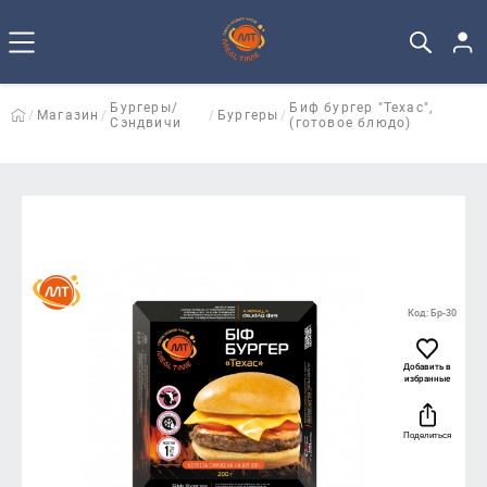
Бургеры/
Биф бургер "Техас",
Магазин
Бургеры
Сэндвичи
(готовое блюдо)
Код: Бр-30
Добавить в
избранные
Поделиться