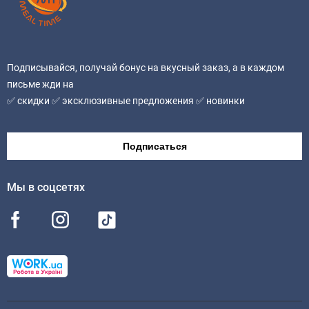
белки- 9,25 g(г), соль 0,08 g(г)
Аллергены:
продукт содержит орехи. Может содержать следы
Подписывайся, получай бонус на вкусный заказ, а в каждом
молочных продуктов, глютена, яиц, рыбы, орехов,
письме жди на
арахиса, семян кунжута, сельдерея, сои, горчицы.
✅ скидки ✅ эксклюзивные предложения ✅ новинки
Без ГМО
Подписаться
Мы в соцсетях