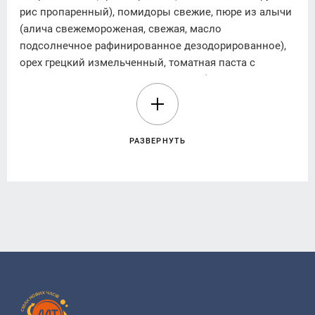
рис пропаренный), помидоры свежие, пюре из алычи
(алича свежемороженая, свежая, масло
подсолнечное рафинированное дезодорированное),
орех грецкий измельченный, томатная паста с
массовой долей сухих веществ 25% (томатная паста,
вода), кинза свежая, сахар белый кристаллический,
соль поваренная, чеснок свежий, паприка красная
мелена смесь пряноароматическая «Аджика сухая»,
РАЗВЕРНУТЬ
уцхо сунели, паприка красная молотая, перец чили
молотый, черный перец молотый, шафран
имеретинский, кориандр молотый.
Энергетическая ценность (калорийность) на 100 г (г)
продукта:
703,69 kJ/кДж (168,2 kcal/ккал).
Питательная ценность в 100 g (г) продукта:
жиры- 11,40 g(г) в том числе насыщенные - 0,18 g(г),
углеводы - 7,15 g(г), в том числе сахара - 1,63 g(г) ,