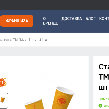
О
ДОСТАВКА
БЛОГ
КОН
ФРАНШИЗА
БРЕНДЕ
ульона, TM "Meal Time", 24 шт
Ст
TM
шт
Есть в
ДОС