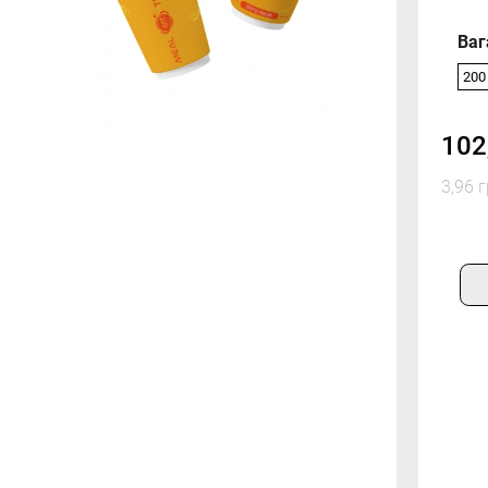
Ваг
200 
102
3,96 