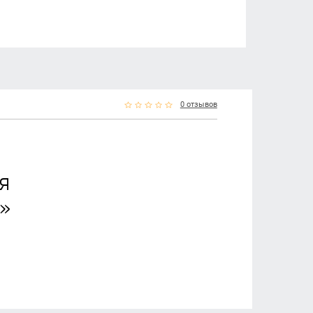
0 отзывов
я
»