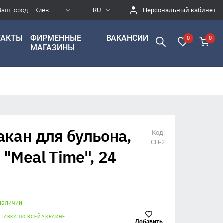
Ваш город:
Персональный кабинет
Киев
RU
ТАКТЫ
ФИРМЕННЫЕ
ВАКАНСИИ
0
0
МАГАЗИНЫ
акан для бульона,
Код:
СН-2
 "Meal Time", 24
 наличии
ТАВКА ПО ВСЕЙ УКРАИНЕ
Добавить