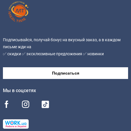
Аллергены:
продукт содержит молочные продукты. Может
содержать следы соевых продуктов, глютена, рыбы,
сельдерея, горчицы, яичных продуктов, орехов,
Подписывайся, получай бонус на вкусный заказ, а в каждом
арахиса, семян кунжута.
письме жди на
✅ скидки ✅ эксклюзивные предложения ✅ новинки
Без ГМО
Подписаться
Мы в соцсетях