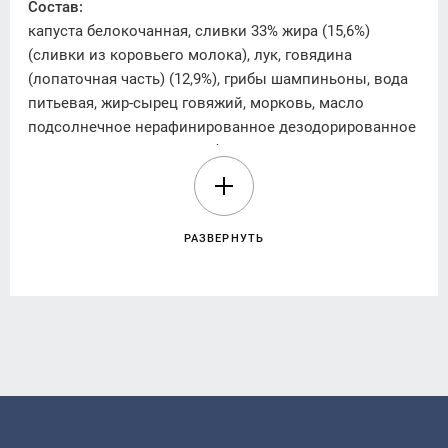
Состав:
капуста белокочанная, сливки 33% жира (15,6%)
(сливки из коровьего молока), лук, говядина
(лопаточная часть) (12,9%), грибы шампиньоны, вода
питьевая, жир-сырец говяжий, морковь, масло
подсолнечное нерафинированное дезодорированное
сушеные молотые, сахар белый кристаллический,
чеснок сухой, кориандр молотый, черный перец
молотый, паприка молотая, перец чили молотый,
чабрец сухой.
РАЗВЕРНУТЬ
Энергетическая ценность (калорийность) на 100 г (г)
продукта:
491,83 kJ/кДж (117,6 kcal/ккал).
Питательная (пищевая) ценность на 100 g(г)
продукта:
жиры – 9,25 g(г), в том числе насыщенные – 2,84 g(г),
углеводы – 4,47 g(г), в том числе сахара – 2,42 g(г),
белки – 4,10 g(г), соль – 0,09 g(г).