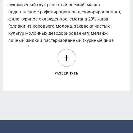
лук жареный (лук репчатый свежий, масло
подсолнечное рафинированное дезодорированное),
филе куриное охлажденное, сметана 20% жира
(сливки из коровьего молока, закваска чистых
культур молочных дезодорированная, меланж
яичный жидкий пастеризованный (куриные яйца
пищевые), крахмал картофельный, мука пшеничная в/
х, соль поваренная, перец черный молотый, кориандр
молотый.
РАЗВЕРНУТЬ
Энергетическая ценность (калорийность) на 100 г (г)
продукта:
618,39 kJ/кДж (147,8 kcal/ккал).
Питательная (пищевая) ценность на 100 g(г)
продукта:
Жиры – 8,86 g(г), в том числе насыщенные – 1,85 g(г),
углеводы – 9,65 g(г), в том числе сахара – 0,99 g(г),
белки – 7,35 g(г), соль – 0,04 g(г)