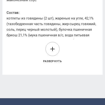
майонезный соус
Состав:
котлеты из говядины (2 шт), жареные на угле, 42,1%
(тазобедренная часть говядины, жир-сырец говяжий,
соль, перец черный молотый), булочка пшеничная
бриош 21,1% (мука пшеничная в/с, вода питьевая
82,5% жира, дрожжи прессованные хлебопекарные,
улучшитель хлебопекарный (клейчатина пшеничная,
сухое обезжиренное молоко, эмульгаторы: Е471
(моно- и диглицериды жирных кислот), Е481; лактилат
РАЗВЕРНУТЬ
натрия; ароматизаторы; красители: Е160а (Э160а)
вспомогательные средства: ферменты; черный
горошек, смесь специй и трав (душица сушеная,
базилик сушеный, майоран сушеный, розмарин, мята
сушеная, тимьян сушеный, чабер сушеный, шалфей
сушеный), кориандр молотый, гвоздика молотая,
корица молотая), соус (майонез подсолнечная,
загуститель (крахмал), сахар, соль, эмульгатор