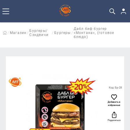
Дабл биф бургер
Бургеры/
Магазин
Бургеры
«Монтана», (готовое
Сэндвичи
блюдо)
Код: Бр-28
Добавить в
избранные
Поделиться