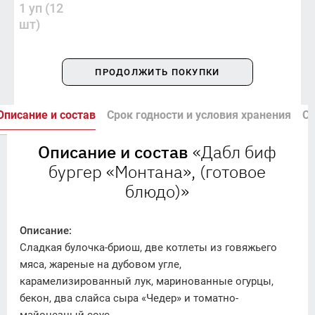
1 уп (12 
шт)
ПРОДОЛЖИТЬ ПОКУПКИ
Описание и состав
Срок годности и условия хранения
Сп
Описание и состав
«Дабл биф
бургер «Монтана», (готовое
блюдо)»
Описание:
Сладкая булочка-бриош, две котлеты из говяжьего
мяса, жареные на дубовом угле,
карамелизированный лук, маринованные огурцы,
бекон, два слайса сыра «Чедер» и томатно-