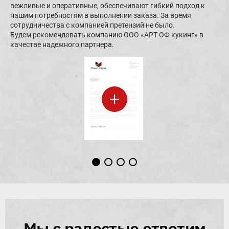
вежливые и оперативные, обеспечивают гибкий подход к
«АРТ ОФ кукинг» еще долго. Это наш надежный и солидный
планируем ее продолжать.
все замечания;
нашим потребностям в выполнении заказа. За время
партнер.
Ваша качество - ваше преимущество на рынке!
6. ООО «АРТ ОФ кукинг» ТМ «Meal Time» включены нами в
сотрудничества с компанией претензий не было.
перечень наших признанных поставщиков, и надеемся на
Будем рекомендовать компанию ООО «АРТ ОФ кукинг» в
дальнейшее сотрудничество.
качестве надежного партнера.
+
+
+
+
Мы с радостью ответим