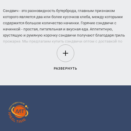
Сэндвич - это разновидность бутерброда, главным признаком
которого является два или более кусочков хлеба, между которыми
содержится большое количество начинки. Горячие сэндвичи с
начинкой - простая, питательная и вкусная еда. Аппетитную,
хрустящую и румяную корочку сэндвичи получают благодаря гриль
прожарке. Мы предлагаем купить сэндвичи оптом с доставкой по
всей Украине. У нас вы сможете купить готовые сэндвичи с самыми
разнообразными начинками:
курицей, ананасом и кукурузой
РАЗВЕРНУТЬ
куриным паштетом, капустой и горчицей
грибным риетом и арахисом
ветчиной
куриной котлетой и солеными огурцами
сосиской и соусом барбекю
колбасой салями