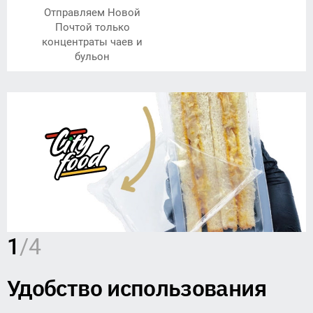
Отправляем Новой
Почтой только
концентраты чаев и
бульон
1
2
3
4
/4
/4
/4
/4
Удобство использования
Различные начинки
Сроки годности
Количество начинки